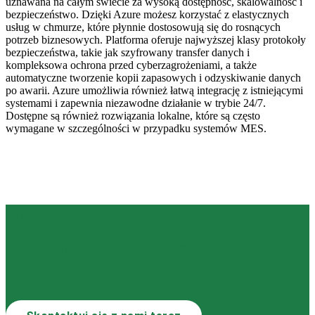
uznawana na całym świecie za wysoką dostępność, skalowalność i
bezpieczeństwo. Dzięki Azure możesz korzystać z elastycznych
usług w chmurze, które płynnie dostosowują się do rosnących
potrzeb biznesowych. Platforma oferuje najwyższej klasy protokoły
bezpieczeństwa, takie jak szyfrowany transfer danych i
kompleksowa ochrona przed cyberzagrożeniami, a także
automatyczne tworzenie kopii zapasowych i odzyskiwanie danych
po awarii. Azure umożliwia również łatwą integrację z istniejącymi
systemami i zapewnia niezawodne działanie w trybie 24/7.
Dostępne są również rozwiązania lokalne, które są często
wymagane w szczególności w przypadku systemów MES.
Chcesz skorzystać z osobistej
konsultacji? Jesteśmy tu dla
Ciebie.