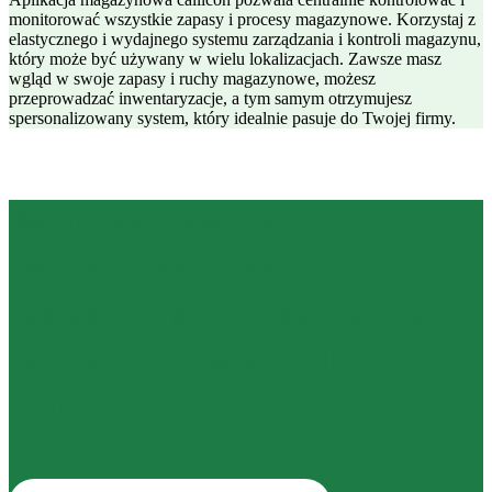
monitorować wszystkie zapasy i procesy magazynowe. Korzystaj z
elastycznego i wydajnego systemu zarządzania i kontroli magazynu,
który może być używany w wielu lokalizacjach. Zawsze masz
wgląd w swoje zapasy i ruchy magazynowe, możesz
przeprowadzać inwentaryzacje, a tym samym otrzymujesz
spersonalizowany system, który idealnie pasuje do Twojej firmy.
Wykorzystaj swój potencjał, aby
zwiększyć wydajność –
dostosowaną do Twoich potrzeb! Z
osobistym pakietem aplikacji od
callicon.