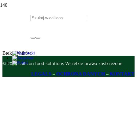
Strona wyników
wyszukiwania
Brak wyników.
© 2024 callicon food solutions Wszelkie prawa zastrzeżone
LEGALS
–
OCHRONA DANYCH
–
KONTAKT